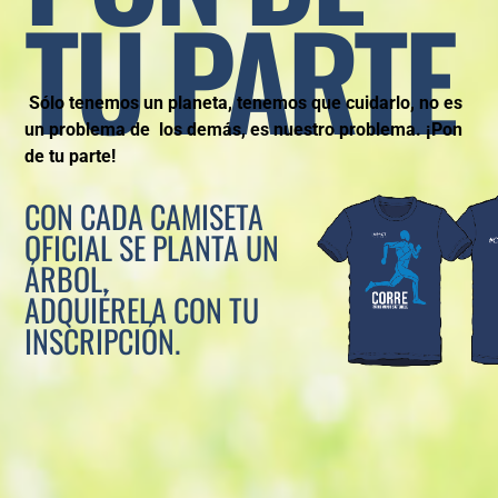
TU PARTE
Sólo tenemos un planeta, tenemos que cuidarlo, no es
un problema de los demás, es nuestro problema. ¡Pon
de tu parte!
CON CADA CAMISETA
OFICIAL SE PLANTA UN
ÁRBOL.
ADQUIÉRELA CON TU
INSCRIPCIÓN.