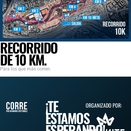
RECORRIDO
DE 10 KM.
Para los que más corren.
¡TE
ORGANIZADO POR:
ESTAMOS
ESPERANDO!